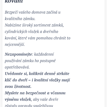
kování
Bezpečí vašeho domova začíná u
kvalitního zámku.
Nabízíme široký sortiment zámků,
cylindrických vložek a dveřního
kování, které vám pomohou chránit to
nejcennější.
Nezapomínejte
: každodenní
používání zámku ho postupně
opotřebovává.
Uvědomte si, kolikrát denně strkáte
klíč do dveří – i kvalitní vložky mají
svou životnost.
Myslete na bezpečnost a včasnou
výměnu vložek
, aby vaše dveře
zůstaly opravdu spolehlivou