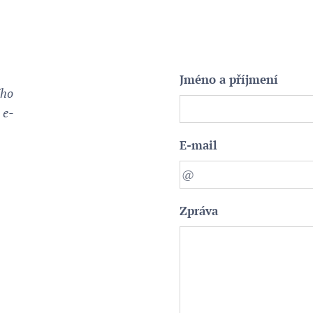
Jméno a příjmení
ího
 e-
E-mail
Zpráva
: