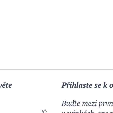
věte
Přihlaste se k
Buďte mezi prvn
, 190 16 Praha
IČ: