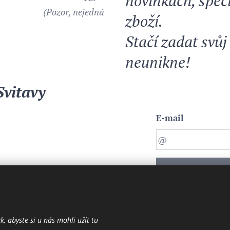
novinkách, spec
18
(Pozor, nejedná
zboží.
Stačí zadat svůj
neunikne!
Svitavy
E-mail
Chci vědět v
, abyste si u nás mohli užít tu