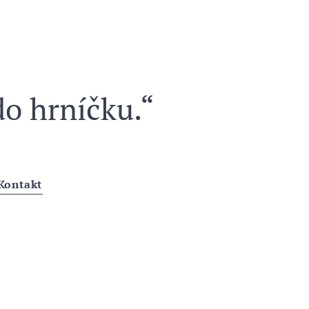
y.cz
do hrníčku.“
Kontakt