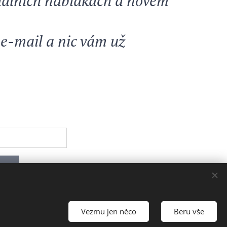
iálních nabídkách a novém
 e-mail a nic vám už
íc
Vezmu jen něco
Beru vše