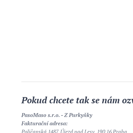
Pokud chcete tak se nám oz
PasoMaso s.r.o. - Z Purkyňky
Fakturační adresa:
Poličanská 1487, Újezd nad Lesy